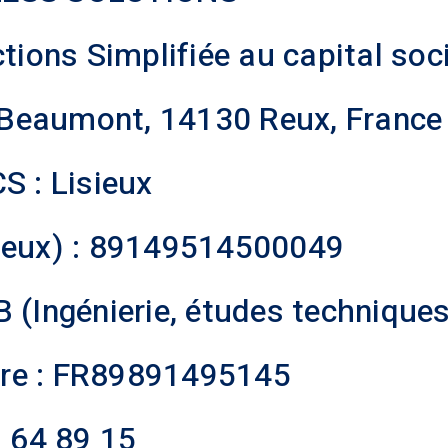
tions Simplifiée au capital soc
e Beaumont, 14130 Reux, France
S : Lisieux
Reux) : 89149514500049
 (Ingénierie, études techniques
re : FR89891495145
1 64 89 15