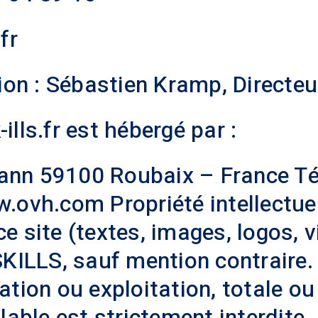
fr
tion : Sébastien Kramp, Directeu
lls.fr est hébergé par :
ann 59100 Roubaix – France Tél
w.ovh.com Propriété intellectue
e site (textes, images, logos, 
SKILLS, sauf mention contraire.
tion ou exploitation, totale ou 
alable est strictement interdite